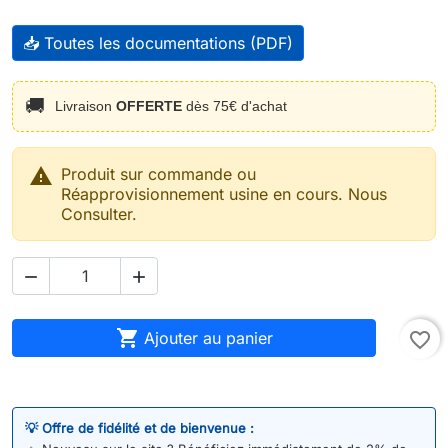
📥 Toutes les documentations (PDF)
🚚
Livraison
OFFERTE
dès 75€ d'achat

Produit sur commande ou
Réapprovisionnement usine en cours. Nous
Consulter.



Ajouter au panier
favorite_border
💡 Offre de fidélité et de bienvenue :