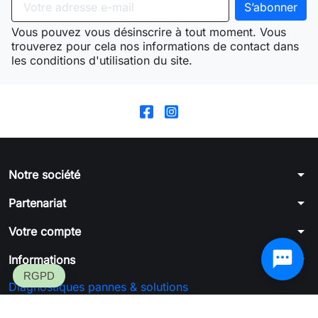
Vous pouvez vous désinscrire à tout moment. Vous
trouverez pour cela nos informations de contact dans
les conditions d'utilisation du site.
arrow_drop_down
Notre société
arrow_drop_down
Partenariat
arrow_drop_down
Votre compte
arrow_drop_down
Informations
Diagnostiques pannes & solutions
Formulaire de rétractation
SGFC™