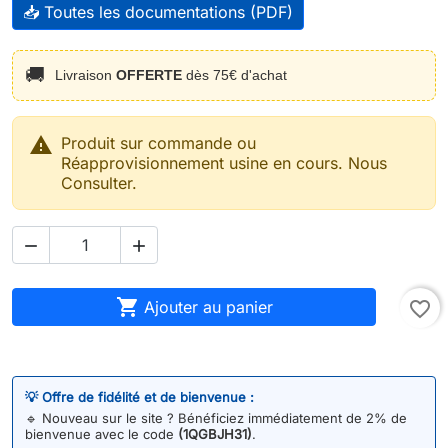
📥 Toutes les documentations (PDF)
🚚
Livraison
OFFERTE
dès 75€ d'achat

Produit sur commande ou
Réapprovisionnement usine en cours. Nous
Consulter.



Ajouter au panier
favorite_border
💡 Offre de fidélité et de bienvenue :
🔹
Nouveau sur le site ? Bénéficiez immédiatement de 2% de
bienvenue avec le code
(1QGBJH31)
.