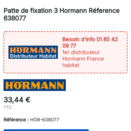
Patte de fixation 3 Hormann Réference
638077
Besoin d‘info 01 85 42
09 77
1er distributeur
Hormann France
habitat
33,44 €
TTC
Référence :
HOR-638077