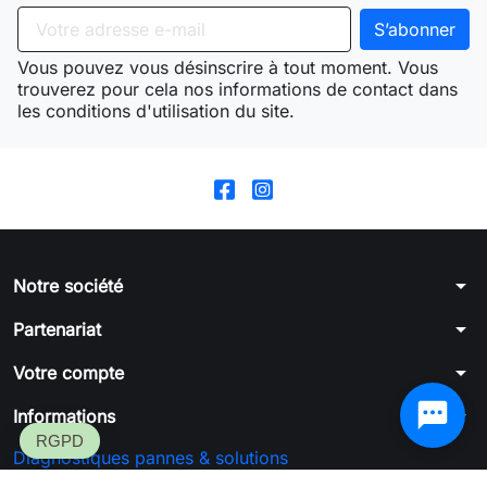
Vous pouvez vous désinscrire à tout moment. Vous
trouverez pour cela nos informations de contact dans
les conditions d'utilisation du site.
arrow_drop_down
Notre société
arrow_drop_down
Partenariat
arrow_drop_down
Votre compte
arrow_drop_down
Informations
Diagnostiques pannes & solutions
Formulaire de rétractation