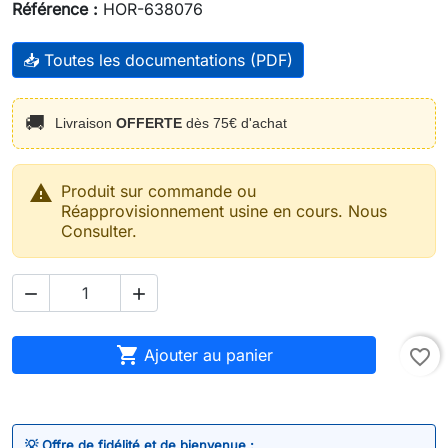
Référence :
HOR-638076
📥 Toutes les documentations (PDF)
🚚
Livraison
OFFERTE
dès 75€ d'achat

Produit sur commande ou
Réapprovisionnement usine en cours. Nous
Consulter.



Ajouter au panier
favorite_border
💡 Offre de fidélité et de bienvenue :