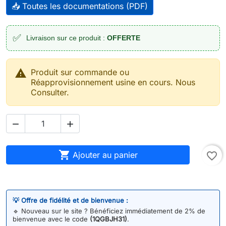
📥 Toutes les documentations (PDF)
✅
Livraison sur ce produit :
OFFERTE

Produit sur commande ou
Réapprovisionnement usine en cours. Nous
Consulter.



Ajouter au panier
favorite_border
💡 Offre de fidélité et de bienvenue :
🔹
Nouveau sur le site ? Bénéficiez immédiatement de 2% de
bienvenue avec le code
(1QGBJH31)
.