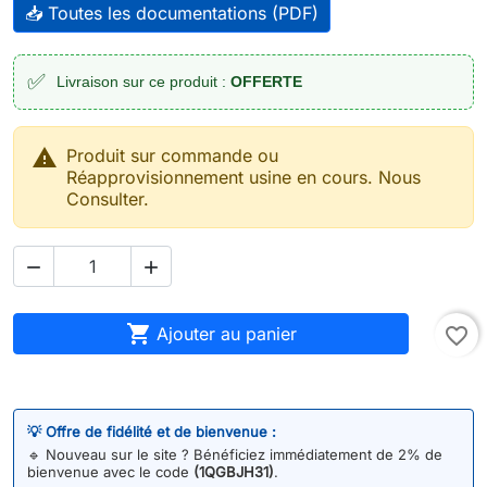
📥 Toutes les documentations (PDF)
✅
Livraison sur ce produit :
OFFERTE

Produit sur commande ou
Réapprovisionnement usine en cours. Nous
Consulter.



Ajouter au panier
favorite_border
💡 Offre de fidélité et de bienvenue :
🔹
Nouveau sur le site ? Bénéficiez immédiatement de 2% de
bienvenue avec le code
(1QGBJH31)
.