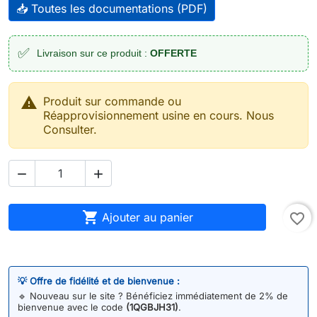
📥 Toutes les documentations (PDF)
✅
Livraison sur ce produit :
OFFERTE

Produit sur commande ou
Réapprovisionnement usine en cours. Nous
Consulter.



Ajouter au panier
favorite_border
💡 Offre de fidélité et de bienvenue :
🔹
Nouveau sur le site ? Bénéficiez immédiatement de 2% de
bienvenue avec le code
(1QGBJH31)
.