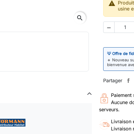

Produi
usine e
search

💡 Offre de fi
🔹
Nouveau sur
bienvenue av
Partager
Paiement 
Aucune do
serveurs.
Livraison 
Livraison 