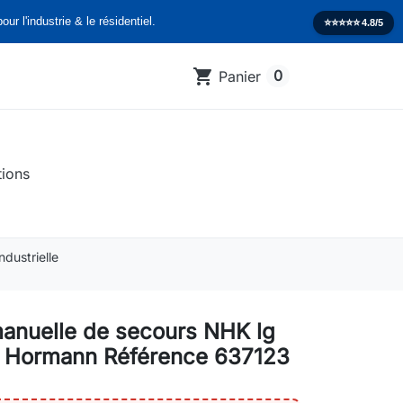
our l'industrie & le résidentiel.
⭐️⭐️⭐️⭐️⭐️
4.8/5
shopping_cart
0
Panier
tions
dustrielle
anuelle de secours NHK lg
Hormann Référence 637123