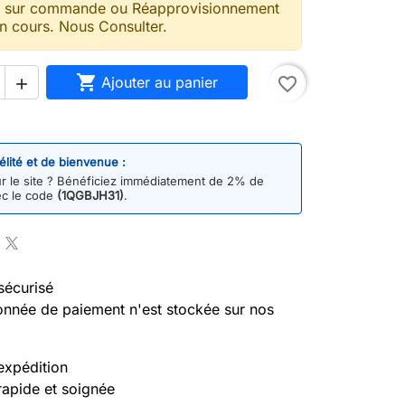
t sur commande ou Réapprovisionnement
n cours. Nous Consulter.

Ajouter au panier
favorite_border

délité et de bienvenue :
 le site ? Bénéficiez immédiatement de 2% de
ec le code
(1QGBJH31)
.
sécurisé
nnée de paiement n'est stockée sur nos
expédition
rapide et soignée