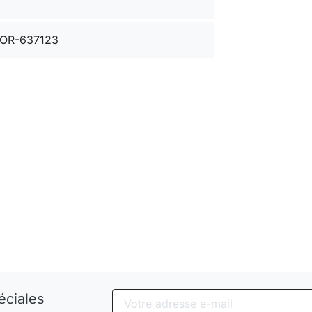
OR-637123
éciales