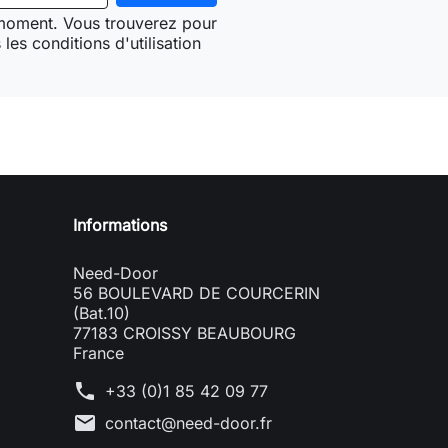
 moment. Vous trouverez pour
les conditions d'utilisation
Need-door
Informations
Need-Door
56 BOULEVARD DE COURCERIN
(Bat.10)
77183 CROISSY BEAUBOURG
France
phone
+33 (0)1 85 42 09 77
mail
contact@need-door.fr