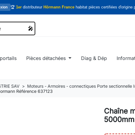
🏆
1er
distributeur
Hörmann France
habitat pièces certifiées d'origine p
xion
🎤
🎤
portails
Pièces détachées
Diag & Dép
Informa
TRIE SAV
Moteurs - Armoires - connectiques Porte sectionnelle In
Hormann Référence 637123
Chaîne m
5000mm 