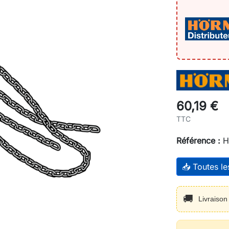
60,19 €
TTC
Référence :
H
📥 Toutes l
🚚
Livraiso