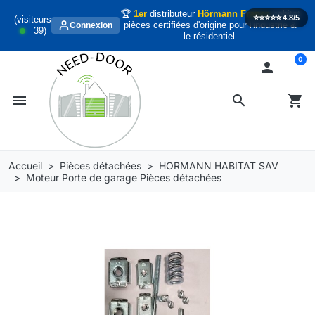
🏆
1er
distributeur
Hörmann France
habitat
⭐️⭐️⭐️⭐️⭐️
4.8/5
(visiteurs
pièces certifiées d'origine pour l'industrie &
Connexion
39
)
le résidentiel.
0

menu
search
shopping_cart
Accueil
Pièces détachées
HORMANN HABITAT SAV
Moteur Porte de garage Pièces détachées