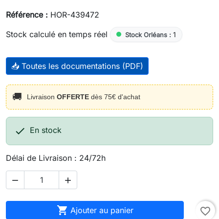
Référence :
HOR-439472
Stock calculé en temps réel
1
Stock Orléans :
📥 Toutes les documentations (PDF)
🚚
Livraison
OFFERTE
dès 75€ d'achat

En stock
Délai de Livraison : 24/72h



Ajouter au panier
favorite_border