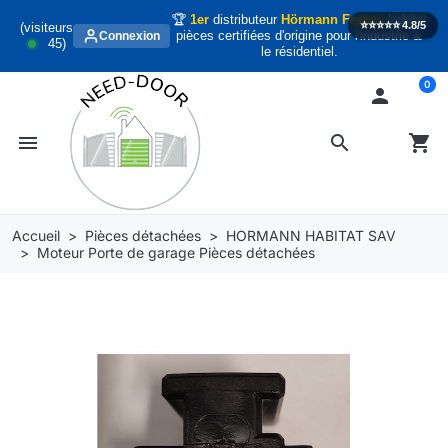
🏆
1er
distributeur
Hörmann France
habitat
⭐️⭐️⭐️⭐️⭐️
4.8/5
(visiteurs
pièces certifiées d'origine pour l'industrie &
Connexion
45
)
le résidentiel.
0

menu
search
shopping_cart
Accueil
Pièces détachées
HORMANN HABITAT SAV
Moteur Porte de garage Pièces détachées