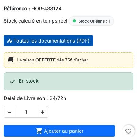
Référence :
HOR-438124
Stock calculé en temps réel
1
Stock Orléans :
📥 Toutes les documentations (PDF)
🚚
Livraison
OFFERTE
dès 75€ d'achat

En stock
Délai de Livraison : 24/72h



Ajouter au panier
favorite_border