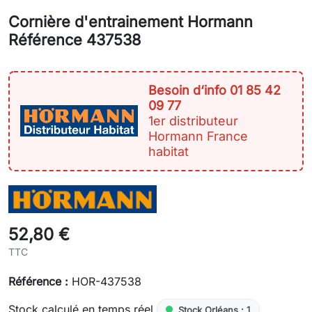
Cornière d'entrainement Hormann
Référence 437538
Besoin d‘info 01 85 42
09 77
1er distributeur
Hormann France
habitat
52,80 €
TTC
Référence :
HOR-437538
Stock calculé en temps réel
1
Stock Orléans :