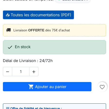
📥 Toutes les documentations (PDF)
🚚
Livraison
OFFERTE
dès 75€ d'achat

En stock
Délai de Livraison : 24/72h



Ajouter au panier
favorite_border
💡 Offre de fidélité et de bienvenue :