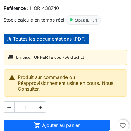
Référence :
HOR-438740
Stock calculé en temps réel
1
Stock IDF :
📥 Toutes les documentations (PDF)
🚚
Livraison
OFFERTE
dès 75€ d'achat

Produit sur commande ou
Réapprovisionnement usine en cours. Nous
Consulter.



Ajouter au panier
favorite_border