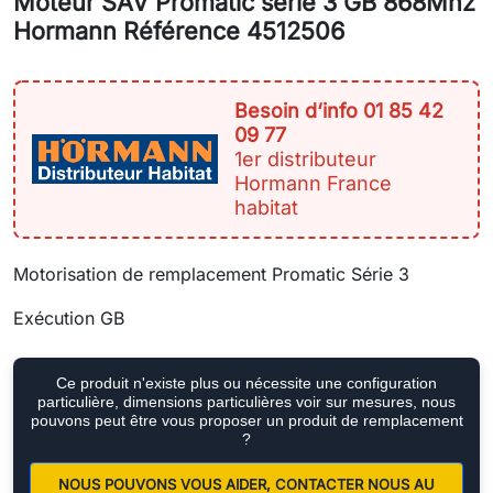
Moteur SAV Promatic série 3 GB 868Mhz
Hormann Référence 4512506
Besoin d‘info 01 85 42
09 77
1er distributeur
Hormann France
habitat
Motorisation de remplacement Promatic Série 3
Exécution GB
Ce produit n'existe plus ou nécessite une configuration
particulière, dimensions particulières voir sur mesures, nous
pouvons peut être vous proposer un produit de remplacement
?
NOUS POUVONS VOUS AIDER, CONTACTER NOUS AU