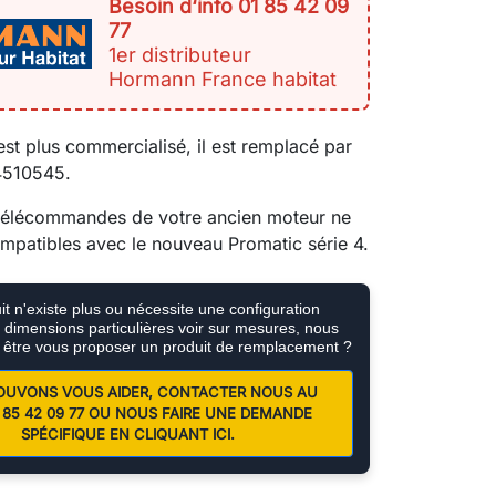
Besoin d‘info 01 85 42 09
77
1er distributeur
Hormann France habitat
est plus commercialisé, il est remplacé par
 4510545.
s télécommandes de votre ancien moteur ne
mpatibles avec le nouveau Promatic série 4.
t n'existe plus ou nécessite une configuration
e, dimensions particulières voir sur mesures, nous
 être vous proposer un produit de remplacement ?
OUVONS VOUS AIDER, CONTACTER NOUS AU
01 85 42 09 77 OU NOUS FAIRE UNE DEMANDE
SPÉCIFIQUE EN CLIQUANT ICI.