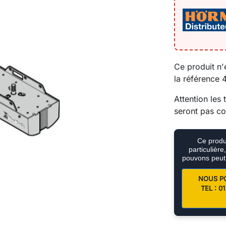
Ce produit n'
la référence
Attention le
seront pas co
Ce produi
particulièr
pouvons peut
NOUS P
TEL : 