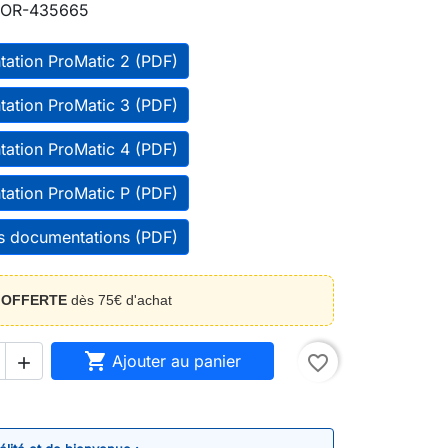
OR-435665
ation ProMatic 2 (PDF)
ation ProMatic 3 (PDF)
ation ProMatic 4 (PDF)
ation ProMatic P (PDF)
es documentations (PDF)
n
OFFERTE
dès 75€ d'achat

Ajouter au panier
favorite_border
