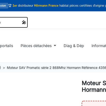
🏆
1er
distributeur
Hörmann France
habitat pièces certifiées d'origine p
xion
🎤
🎤
portails
Pièces détachées
Diag & Dép
Informa
)
Moteur SAV Promatic série 2 868Mhz Hormann Référence 435
Moteur S
Hormann