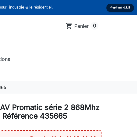
our l'industrie & le résidentiel.
⭐️⭐️⭐️⭐️⭐️
4.8/5
shopping_cart
0
Panier
tions
665
AV Promatic série 2 868Mhz
 Référence 435665