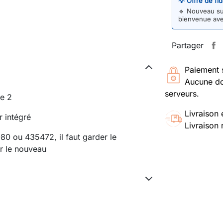
💡 Offre de fi
🔹
Nouveau sur
bienvenue av
Partager
Paiement 
Aucune do
serveurs.
ie 2
Livraison 
r intégré
Livraison 
0 ou 435472, il faut garder le
ur le nouveau