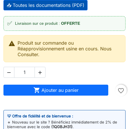
📥 Toutes les documentations (PDF)
✅
Livraison sur ce produit :
OFFERTE

Produit sur commande ou
Réapprovisionnement usine en cours. Nous
Consulter.



Ajouter au panier
favorite_border
💡 Offre de fidélité et de bienvenue :
🔹
Nouveau sur le site ? Bénéficiez immédiatement de 2% de
bienvenue avec le code
(1QGBJH31)
.