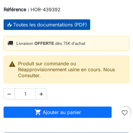
Référence :
HOR-439392
📥 Toutes les documentations (PDF)
🚚
Livraison
OFFERTE
dès 75€ d'achat

Produit sur commande ou
Réapprovisionnement usine en cours. Nous
Consulter.



Ajouter au panier
favorite_border