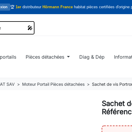
🏆
1er
distributeur
Hörmann France
habitat pièces certifiées d'origine p
xion
🎤
🎤
portails
Pièces détachées
Diag & Dép
Informa
AT SAV
Moteur Portail Pièces détachées
Sachet de vis Portr
Sachet d
Référen