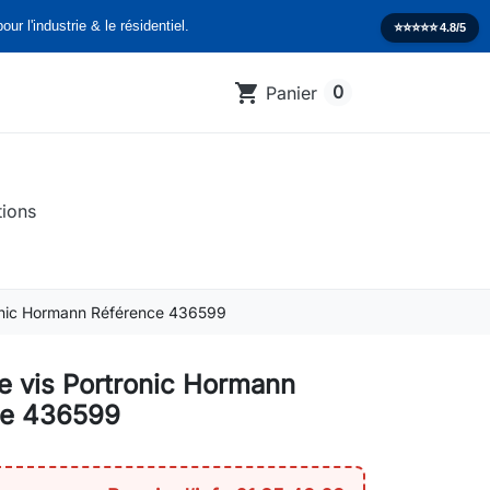
our l'industrie & le résidentiel.
⭐️⭐️⭐️⭐️⭐️
4.8/5
shopping_cart
0
Panier
tions
onic Hormann Référence 436599
e vis Portronic Hormann
ce 436599