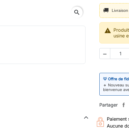
🚚
Livraiso
search

Produi
usine e

💡 Offre de fi
🔹
Nouveau sur
bienvenue av
Partager
Paiement 
Aucune do