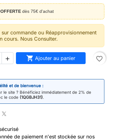
n
OFFERTE
dès 75€ d'achat
t sur commande ou Réapprovisionnement
n cours. Nous Consulter.

Ajouter au panier
favorite_border

délité et de bienvenue :
 le site ? Bénéficiez immédiatement de 2% de
ec le code
(1QGBJH31)
.
sécurisé
nnée de paiement n'est stockée sur nos