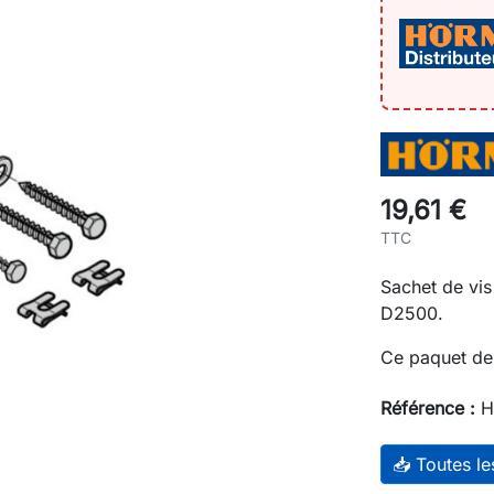
19,61 €
TTC
Sachet de vi
D2500.
Ce paquet de 
Référence :
H
📥 Toutes l