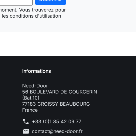
 moment. Vous trouverez pour
les conditions d'utilisation
Need-door
Informations
Need-Door
56 BOULEVARD DE COURCERIN
(Bat.10)
77183 CROISSY BEAUBOURG
France
phone
+33 (0)1 85 42 09 77
mail
contact@need-door.fr