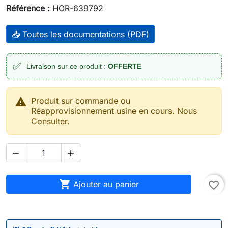
Référence :
HOR-639792
📥 Toutes les documentations (PDF)
✅
Livraison sur ce produit :
OFFERTE

Produit sur commande ou
Réapprovisionnement usine en cours. Nous
Consulter.



Ajouter au panier
favorite_border