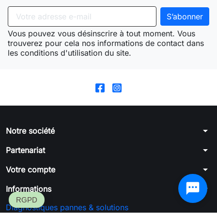
Vous pouvez vous désinscrire à tout moment. Vous
trouverez pour cela nos informations de contact dans
les conditions d'utilisation du site.
arrow_drop_down
Notre société
arrow_drop_down
Partenariat
arrow_drop_down
Votre compte
arrow_drop_down
Informations
Diagnostiques pannes & solutions
Formulaire de rétractation