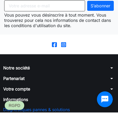
Vous pouvez vous désinscrire à tout moment. Vous
trouverez pour cela nos informations de contact dans
les conditions d'utilisation du site.
arrow_drop_down
Notre société
arrow_drop_down
Partenariat
arrow_drop_down
Votre compte
arrow_drop_down
Informations
Diagnostiques pannes & solutions
Formulaire de rétractation