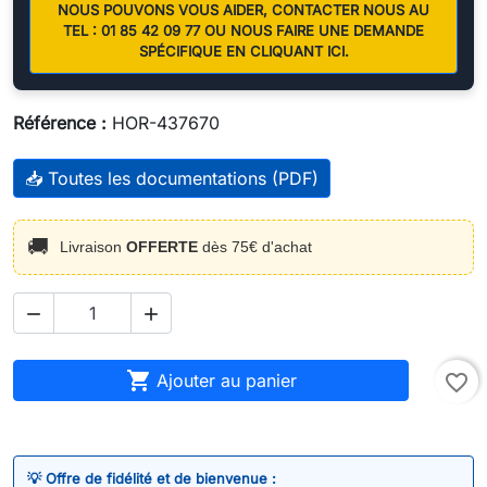
NOUS POUVONS VOUS AIDER, CONTACTER NOUS AU
TEL : 01 85 42 09 77 OU NOUS FAIRE UNE DEMANDE
SPÉCIFIQUE EN CLIQUANT ICI.
Référence :
HOR-437670
📥 Toutes les documentations (PDF)
🚚
Livraison
OFFERTE
dès 75€ d'achat



Ajouter au panier
favorite_border
💡 Offre de fidélité et de bienvenue :