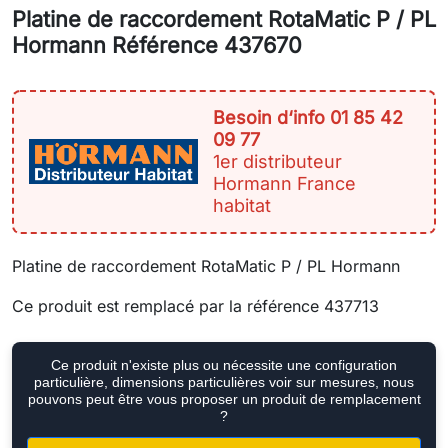
Platine de raccordement RotaMatic P / PL
Hormann Référence 437670
Besoin d‘info 01 85 42
09 77
1er distributeur
Hormann France
habitat
Platine de raccordement RotaMatic P / PL Hormann
Ce produit est remplacé par la référence 437713
Ce produit n'existe plus ou nécessite une configuration
particulière, dimensions particulières voir sur mesures, nous
pouvons peut être vous proposer un produit de remplacement
?