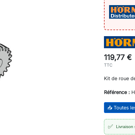
119,77 €
TTC
Kit de roue 
Référence :
H
📥 Toutes l
✅
Livraison 