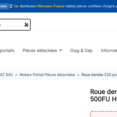
🏆
1er
distributeur
Hörmann France
habitat pièces certifiées d'origine p
xion
🎤
🎤
portails
Pièces détachées
Diag & Dép
Informa
AT SAV
Moteur Portail Pièces détachées
Roue dentée Z20 p
Roue den
500FU H