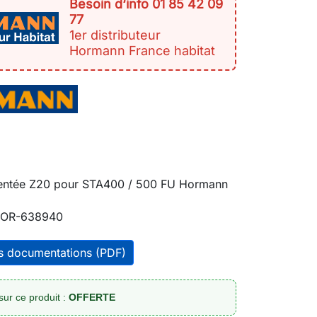
Besoin d‘info 01 85 42 09
77
1er distributeur
Hormann France habitat
dentée Z20 pour STA400 / 500 FU Hormann
OR-638940
es documentations (PDF)
sur ce produit :
OFFERTE