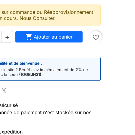
t sur commande ou Réapprovisionnement
n cours. Nous Consulter.

Ajouter au panier
favorite_border

délité et de bienvenue :
 le site ? Bénéficiez immédiatement de 2% de
ec le code
(1QGBJH31)
.
sécurisé
nnée de paiement n'est stockée sur nos
expédition