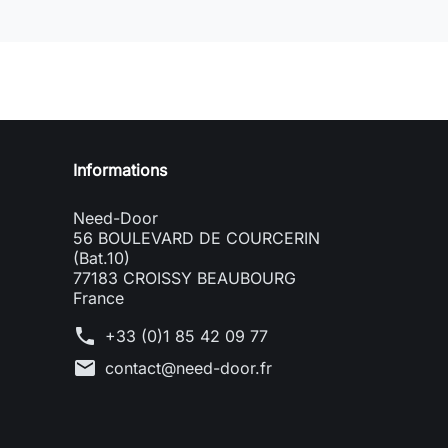
Need-door
Informations
Need-Door
56 BOULEVARD DE COURCERIN
(Bat.10)
77183 CROISSY BEAUBOURG
France
phone
+33 (0)1 85 42 09 77
mail
contact@need-door.fr