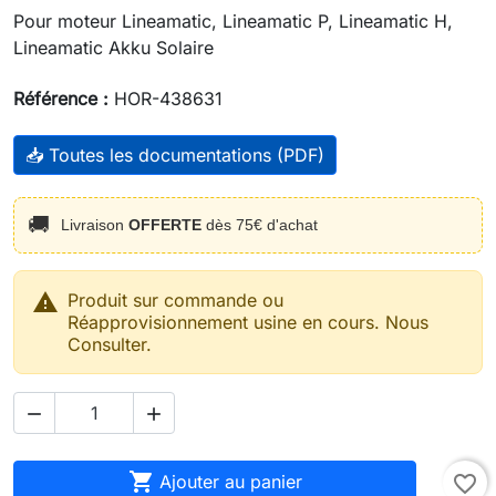
Pour moteur Lineamatic, Lineamatic P, Lineamatic H,
Lineamatic Akku Solaire
Référence :
HOR-438631
📥 Toutes les documentations (PDF)
🚚
Livraison
OFFERTE
dès 75€ d'achat

Produit sur commande ou
Réapprovisionnement usine en cours. Nous
Consulter.



Ajouter au panier
favorite_border