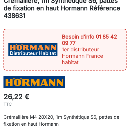
Crémaillère, 1m Synthétique S6, pattes
de fixation en haut Hormann Référence
438631
Besoin d‘info 01 85 42
09 77
1er distributeur
Hormann France
habitat
26,22 €
TTC
Crémaillère M4 28X20, 1m Synthétique S6, pattes de
fixation en haut Hormann