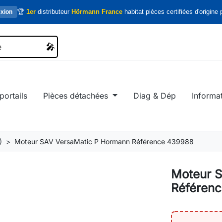
🏆
1er
distributeur
Hörmann France
habitat pièces certifiées d'origine p
xion
🎤
🎤
portails
Pièces détachées
Diag & Dép
Informa
)
Moteur SAV VersaMatic P Hormann Référence 439988
Moteur 
Référen