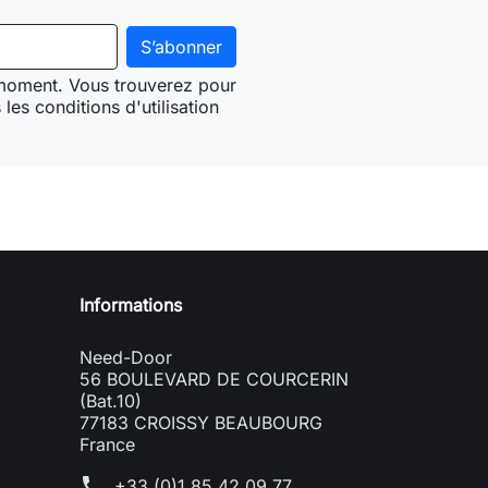
 moment. Vous trouverez pour
les conditions d'utilisation
Need-door
Informations
Need-Door
56 BOULEVARD DE COURCERIN
(Bat.10)
77183 CROISSY BEAUBOURG
France
phone
+33 (0)1 85 42 09 77