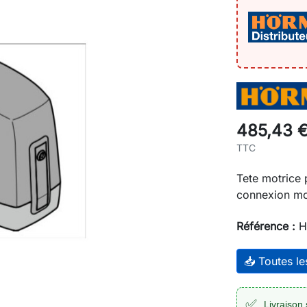
485,43 
TTC
Tete motrice
connexion mo
Référence :
H
📥 Toutes l
✅
Livraison 