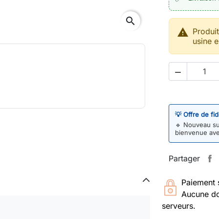
search

Produi
usine e

💡 Offre de fi
🔹
Nouveau sur
bienvenue av
Partager
Paiement 
Aucune do
serveurs.