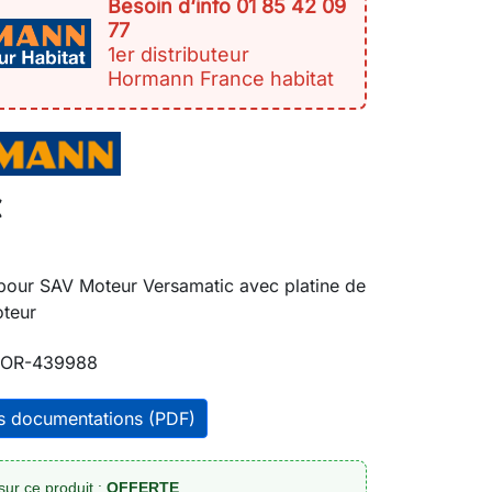
Besoin d‘info 01 85 42 09
77
1er distributeur
Hormann France habitat
€
 pour SAV Moteur Versamatic avec platine de
teur
OR-439988
es documentations (PDF)
sur ce produit :
OFFERTE