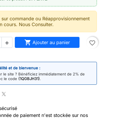
t sur commande ou Réapprovisionnement
n cours. Nous Consulter.

Ajouter au panier
favorite_border

délité et de bienvenue :
 le site ? Bénéficiez immédiatement de 2% de
ec le code
(1QGBJH31)
.
sécurisé
nnée de paiement n'est stockée sur nos