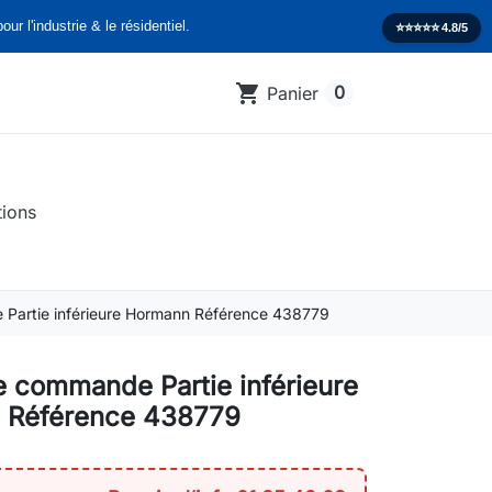
our l'industrie & le résidentiel.
⭐️⭐️⭐️⭐️⭐️
4.8/5
shopping_cart
0
Panier
tions
 Partie inférieure Hormann Référence 438779
de commande Partie inférieure
 Référence 438779