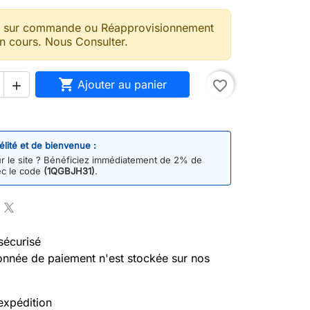
t sur commande ou Réapprovisionnement
n cours. Nous Consulter.

Ajouter au panier
favorite_border

délité et de bienvenue :
 le site ? Bénéficiez immédiatement de 2% de
ec le code
(1QGBJH31)
.
sécurisé
nnée de paiement n'est stockée sur nos
expédition