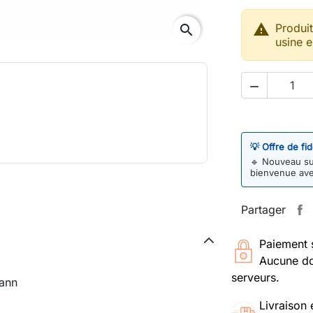

Produi
search
usine e

💡 Offre de fi
🔹
Nouveau sur
bienvenue av
Partager
Paiement 
Aucune do
serveurs.
mann
Livraison 