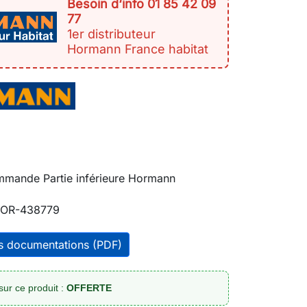
Besoin d‘info 01 85 42 09
77
1er distributeur
Hormann France habitat
ommande Partie inférieure Hormann
OR-438779
es documentations (PDF)
sur ce produit :
OFFERTE