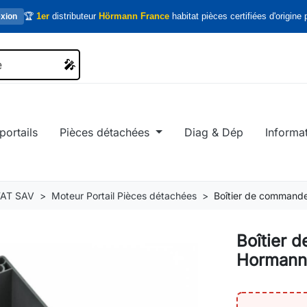
🏆
1er
distributeur
Hörmann France
habitat pièces certifiées d'origine p
xion
🎤
🎤
portails
Pièces détachées
Diag & Dép
Informa
AT SAV
Moteur Portail Pièces détachées
Boîtier de commande
Boîtier 
Hormann