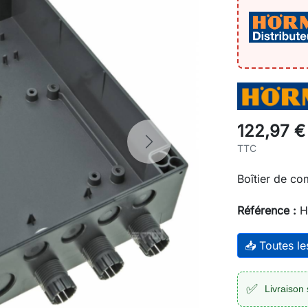
122,97 €
Next
TTC
Boîtier de c
Référence :
H
📥 Toutes l
✅
Livraison 