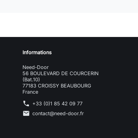
Need-door
Informations
Need-Door
56 BOULEVARD DE COURCERIN
(Bat.10)
77183 CROISSY BEAUBOURG
France
phone
+33 (0)1 85 42 09 77
mail
contact@need-door.fr