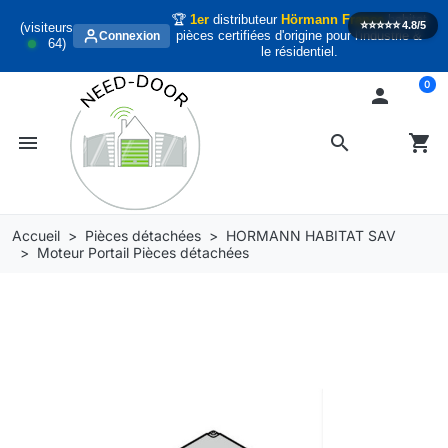
🏆
1er
distributeur
Hörmann France
habitat
⭐️⭐️⭐️⭐️⭐️
4.8/5
(visiteurs
pièces certifiées d'origine pour l'industrie &
Connexion
64
)
le résidentiel.
0

menu
search
shopping_cart
Accueil
Pièces détachées
HORMANN HABITAT SAV
Moteur Portail Pièces détachées