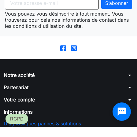
Vous pouvez vous désinscrire à tout moment. Vous
trouverez pour cela nos informations de contact dans
les conditions d'utilisation du site.
arrow_drop_down
Notre société
arrow_drop_down
Partenariat
arrow_drop_down
Votre compte
arrow_drop_down
Informations
Diagnostiques pannes & solutions
Formulaire de rétractation
SGFC™