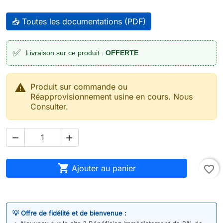
📥 Toutes les documentations (PDF)
✅
Livraison sur ce produit :
OFFERTE

Produit sur commande ou
Réapprovisionnement usine en cours. Nous
Consulter.



Ajouter au panier
favorite_border
💡 Offre de fidélité et de bienvenue :