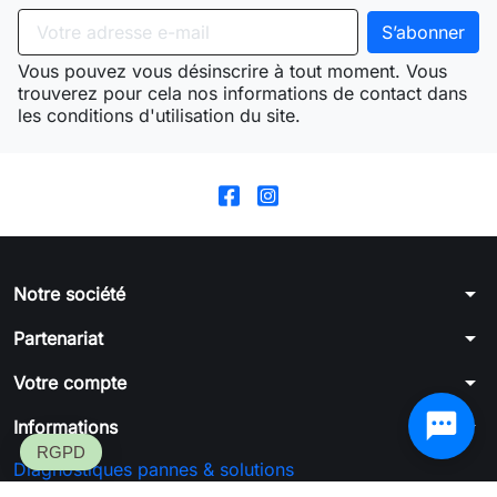
Vous pouvez vous désinscrire à tout moment. Vous
trouverez pour cela nos informations de contact dans
les conditions d'utilisation du site.
arrow_drop_down
Notre société
arrow_drop_down
Partenariat
arrow_drop_down
Votre compte
arrow_drop_down
Informations
Diagnostiques pannes & solutions
Formulaire de rétractation