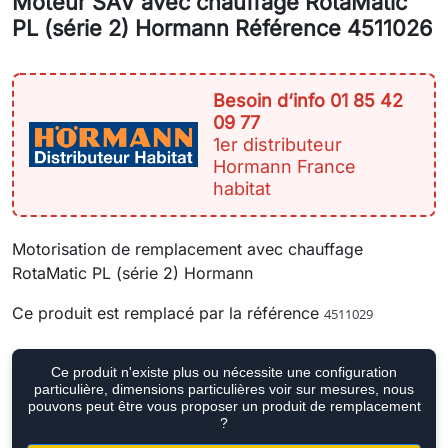
Moteur SAV avec chauffage RotaMatic
PL (série 2) Hormann Référence 4511026
Besoin d‘info 01 85 42
09 77
1er distributeur
Hormann France
habitat
Motorisation de remplacement avec chauffage
RotaMatic PL (série 2) Hormann
Ce produit est remplacé par la référence
4511029
Ce produit n'existe plus ou nécessite une configuration
particulière, dimensions particulières voir sur mesures, nous
pouvons peut être vous proposer un produit de remplacement
?