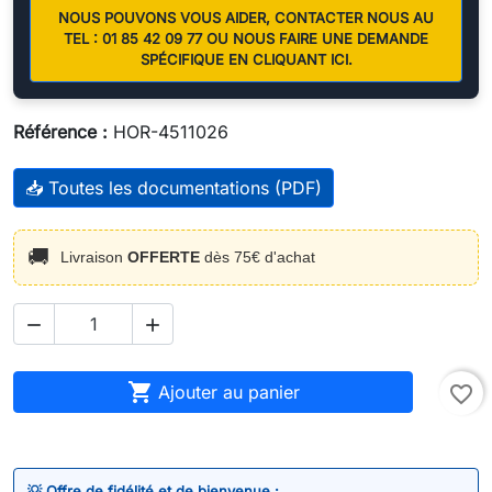
NOUS POUVONS VOUS AIDER, CONTACTER NOUS AU
TEL : 01 85 42 09 77 OU NOUS FAIRE UNE DEMANDE
SPÉCIFIQUE EN CLIQUANT ICI.
Référence :
HOR-4511026
📥 Toutes les documentations (PDF)
🚚
Livraison
OFFERTE
dès 75€ d'achat



Ajouter au panier
favorite_border
💡 Offre de fidélité et de bienvenue :