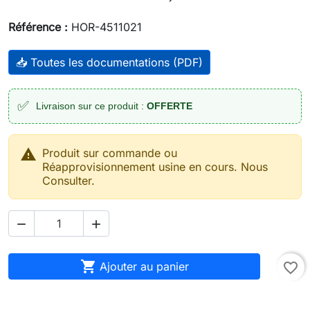
Référence :
HOR-4511021
📥 Toutes les documentations (PDF)
✅
Livraison sur ce produit :
OFFERTE

Produit sur commande ou
Réapprovisionnement usine en cours. Nous
Consulter.



Ajouter au panier
favorite_border