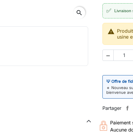
✅
Livraison 
search

Produi
usine e

💡 Offre de fi
🔹
Nouveau sur
bienvenue av
Partager
Paiement 
Aucune do