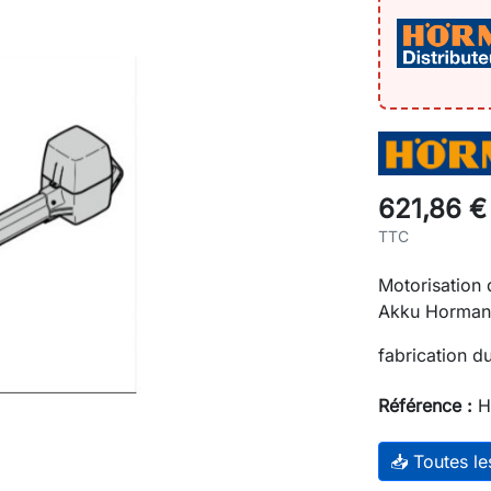
621,86 €
TTC
Motorisation
Akku Horman
fabrication 
Référence :
H
📥 Toutes l