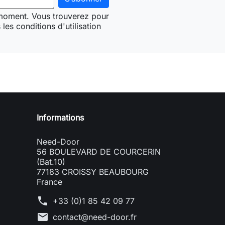
 moment. Vous trouverez pour
les conditions d'utilisation
Need-door
Informations
Need-Door
56 BOULEVARD DE COURCERIN
(Bat.10)
77183 CROISSY BEAUBOURG
France
phone
+33 (0)1 85 42 09 77
mail
contact@need-door.fr