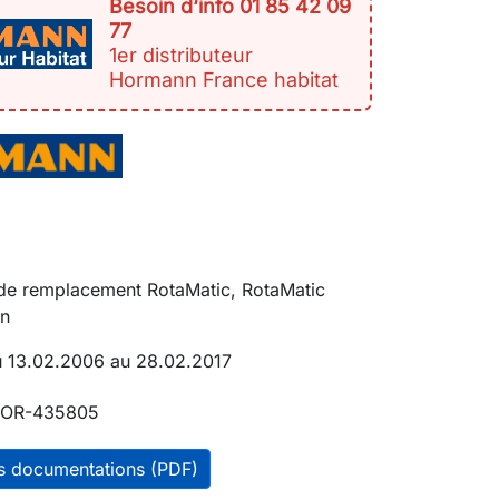
Besoin d‘info 01 85 42 09
77
1er distributeur
Hormann France habitat
 de remplacement RotaMatic, RotaMatic
n
du 13.02.2006 au 28.02.2017
OR-435805
es documentations (PDF)