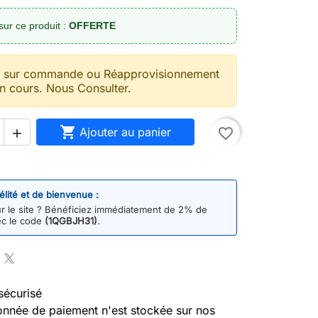
sur ce produit :
OFFERTE
t sur commande ou Réapprovisionnement
n cours. Nous Consulter.

Ajouter au panier
favorite_border

délité et de bienvenue :
 le site ? Bénéficiez immédiatement de 2% de
ec le code
(1QGBJH31)
.
sécurisé
nnée de paiement n'est stockée sur nos