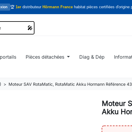
🏆
1er
distributeur
Hörmann France
habitat pièces certifiées d'origine p
xion
🎤
🎤
portails
Pièces détachées
Diag & Dép
Informa
)
Moteur SAV RotaMatic, RotaMatic Akku Hormann Référence 4
Moteur S
Akku Ho