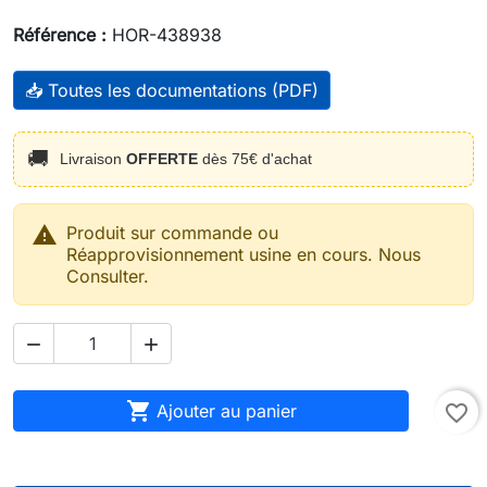
Référence :
HOR-438938
📥 Toutes les documentations (PDF)
🚚
Livraison
OFFERTE
dès 75€ d'achat

Produit sur commande ou
Réapprovisionnement usine en cours. Nous
Consulter.



Ajouter au panier
favorite_border