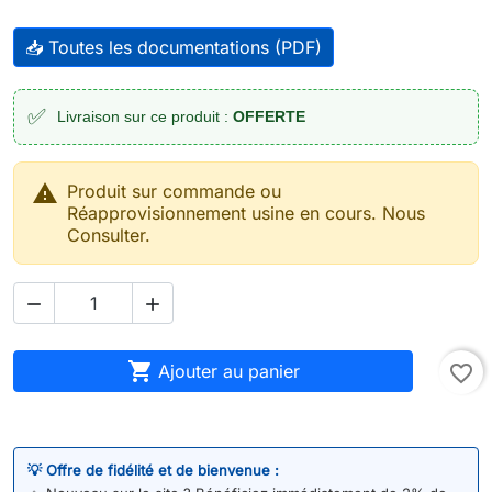
📥 Toutes les documentations (PDF)
✅
Livraison sur ce produit :
OFFERTE

Produit sur commande ou
Réapprovisionnement usine en cours. Nous
Consulter.



Ajouter au panier
favorite_border
💡 Offre de fidélité et de bienvenue :