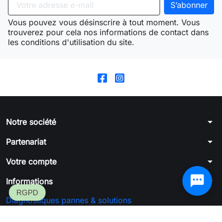
Vous pouvez vous désinscrire à tout moment. Vous
trouverez pour cela nos informations de contact dans
les conditions d'utilisation du site.
arrow_drop_down
Notre société
arrow_drop_down
Partenariat
arrow_drop_down
Votre compte
arrow_drop_down
Informations
Diagnostiques pannes & solutions
Formulaire de rétractation
SGFC™