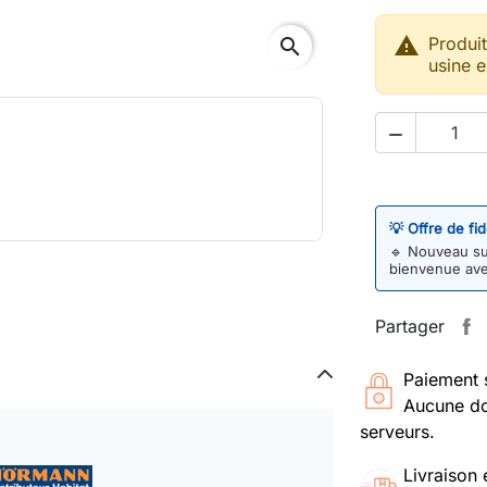

Produi
search
usine e

💡 Offre de fi
🔹
Nouveau sur
bienvenue av
Partager
Paiement 
Aucune do
serveurs.
Livraison 