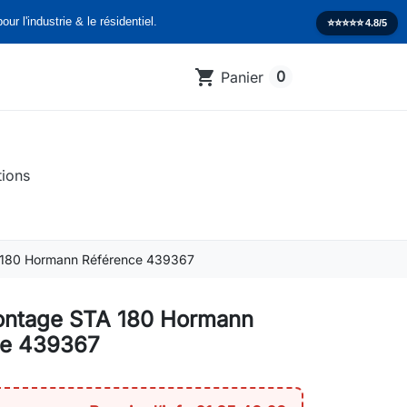
our l'industrie & le résidentiel.
⭐️⭐️⭐️⭐️⭐️
4.8/5
shopping_cart
0
Panier
tions
 180 Hormann Référence 439367
ontage STA 180 Hormann
ce 439367