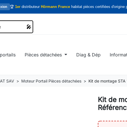
🏆
1er
distributeur
Hörmann France
habitat pièces certifiées d'origine p
xion
🎤
🎤
portails
Pièces détachées
Diag & Dép
Informa
AT SAV
Moteur Portail Pièces détachées
Kit de montage STA
Kit de m
Référen