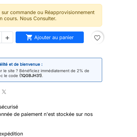
t sur commande ou Réapprovisionnement
n cours. Nous Consulter.

Ajouter au panier
favorite_border

délité et de bienvenue :
 le site ? Bénéficiez immédiatement de 2% de
ec le code
(1QGBJH31)
.
sécurisé
nnée de paiement n'est stockée sur nos
expédition