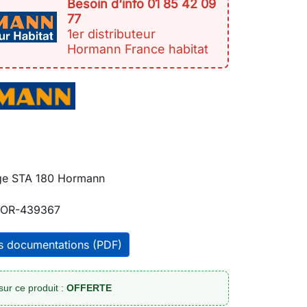
Besoin d‘info 01 85 42 09
77
1er distributeur
Hormann France habitat
ge STA 180 Hormann
OR-439367
es documentations (PDF)
sur ce produit :
OFFERTE