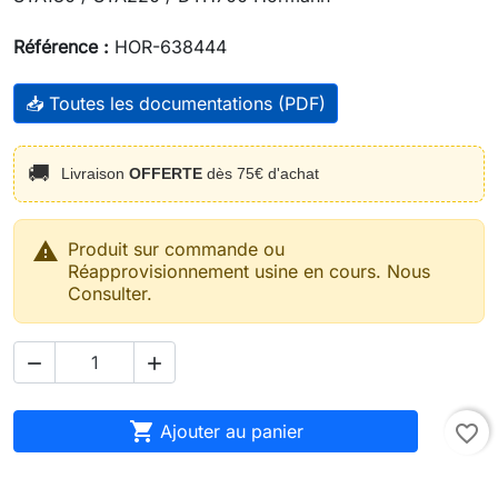
Référence :
HOR-638444
📥 Toutes les documentations (PDF)
🚚
Livraison
OFFERTE
dès 75€ d'achat

Produit sur commande ou
Réapprovisionnement usine en cours. Nous
Consulter.



Ajouter au panier
favorite_border