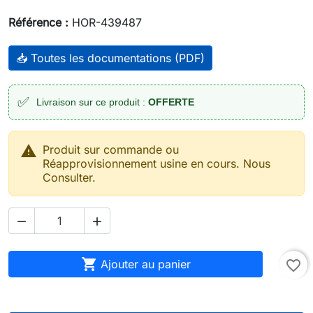
Référence :
HOR-439487
📥 Toutes les documentations (PDF)
✅
Livraison sur ce produit :
OFFERTE

Produit sur commande ou
Réapprovisionnement usine en cours. Nous
Consulter.



Ajouter au panier
favorite_border