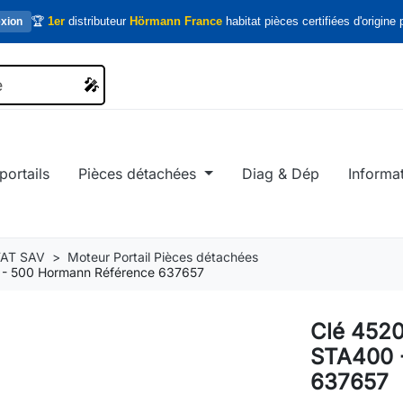
🏆
1er
distributeur
Hörmann France
habitat pièces certifiées d'origine p
xion
🎤
🎤
portails
Pièces détachées
Diag & Dép
Informa
AT SAV
Moteur Portail Pièces détachées
 - 500 Hormann Référence 637657
Clé 4520
STA400 
637657