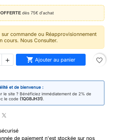
n
OFFERTE
dès 75€ d'achat
t sur commande ou Réapprovisionnement
n cours. Nous Consulter.

Ajouter au panier
favorite_border

délité et de bienvenue :
 le site ? Bénéficiez immédiatement de 2% de
ec le code
(1QGBJH31)
.
sécurisé
nnée de paiement n'est stockée sur nos