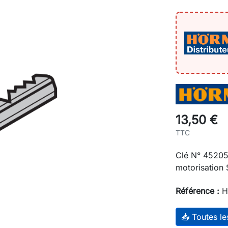
13,50 €
TTC
Clé N° 45205
motorisation
Référence :
H
📥 Toutes l