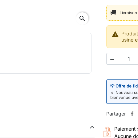
🚚
Livraiso
search

Produi
usine e

💡 Offre de fi
🔹
Nouveau sur
bienvenue av
Partager
Paiement 
Aucune do