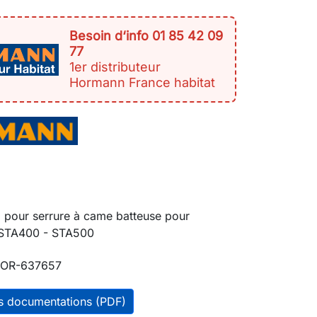
Besoin d‘info 01 85 42 09
77
1er distributeur
Hormann France habitat
 pour serrure à came batteuse pour
 STA400 - STA500
OR-637657
es documentations (PDF)