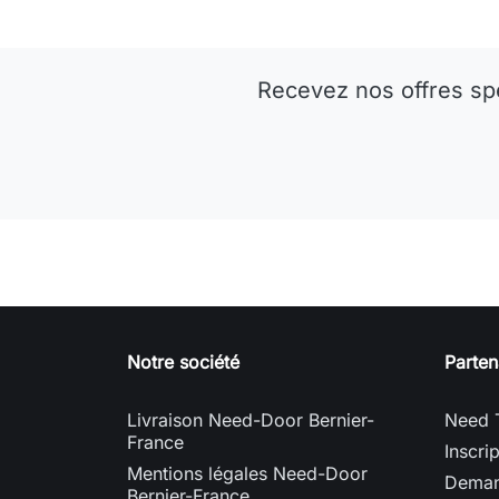
Recevez nos offres sp
Notre société
Parten
Livraison Need-Door Bernier-
Need 
France
Inscri
Mentions légales Need-Door
Deman
Bernier-France