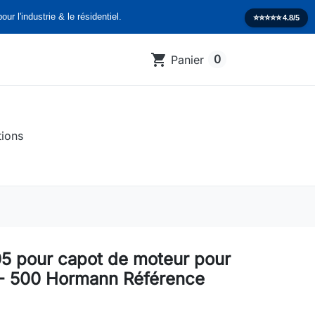
our l'industrie & le résidentiel.
⭐️⭐️⭐️⭐️⭐️
4.8/5
shopping_cart
0
Panier
tions
5 pour capot de moteur pour
- 500 Hormann Référence