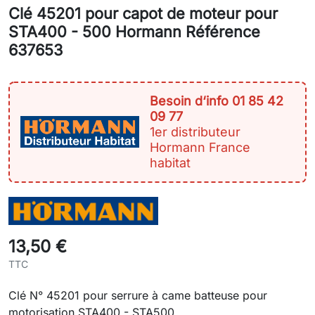
Clé 45201 pour capot de moteur pour
STA400 - 500 Hormann Référence
637653
Besoin d‘info 01 85 42
09 77
1er distributeur
Hormann France
habitat
13,50 €
TTC
Clé N° 45201 pour serrure à came batteuse pour
motorisation STA400 - STA500