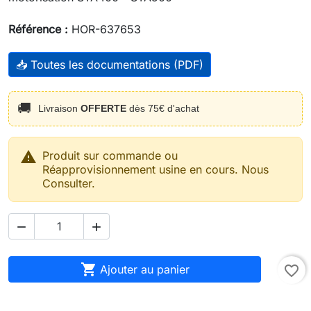
Référence :
HOR-637653
📥 Toutes les documentations (PDF)
🚚
Livraison
OFFERTE
dès 75€ d'achat

Produit sur commande ou
Réapprovisionnement usine en cours. Nous
Consulter.



Ajouter au panier
favorite_border