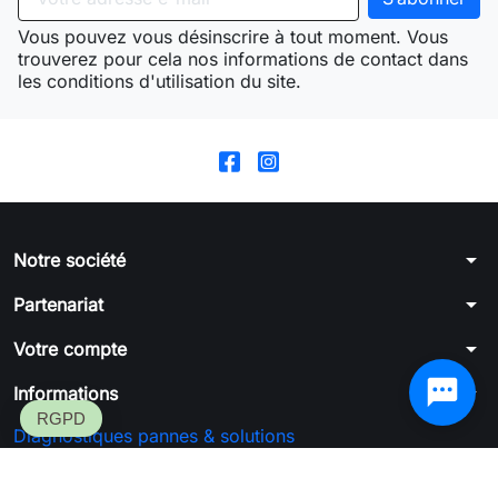
Vous pouvez vous désinscrire à tout moment. Vous
trouverez pour cela nos informations de contact dans
les conditions d'utilisation du site.
arrow_drop_down
Notre société
arrow_drop_down
Partenariat
arrow_drop_down
Votre compte
arrow_drop_down
Informations
Diagnostiques pannes & solutions
Formulaire de rétractation
SGFC™