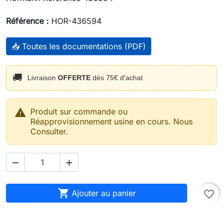
Référence :
HOR-436594
📥 Toutes les documentations (PDF)
🚚
Livraison
OFFERTE
dès 75€ d'achat

Produit sur commande ou
Réapprovisionnement usine en cours. Nous
Consulter.



Ajouter au panier
favorite_border