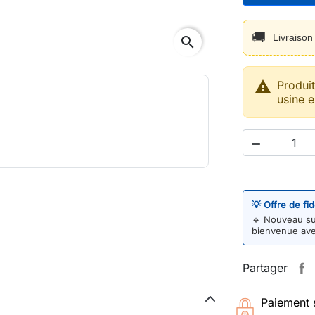
🚚
Livraiso
search

Produi
usine e

💡 Offre de fi
🔹
Nouveau sur
bienvenue av
Partager
Paiement 