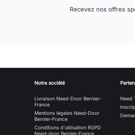
Recevez nos offres sp
Notre société
Parten
Livraison Need-Door Bernier-
Need 
France
Inscri
Mentions légales Need-Door
Deman
Bernier-France
Conditions d'utilisation RGPD
Need-door Bernier-France