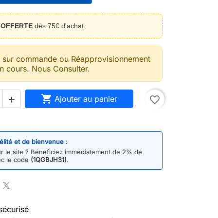
n
OFFERTE
dès 75€ d'achat
t sur commande ou Réapprovisionnement
n cours. Nous Consulter.

Ajouter au panier
favorite_border

délité et de bienvenue :
 le site ? Bénéficiez immédiatement de 2% de
ec le code
(1QGBJH31)
.
sécurisé