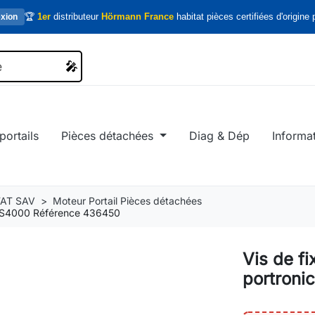
🏆
1er
distributeur
Hörmann France
habitat pièces certifiées d'origine p
xion
🎤
🎤
portails
Pièces détachées
Diag & Dép
Informa
AT SAV
Moteur Portail Pièces détachées
ic S4000 Référence 436450
Vis de f
portroni