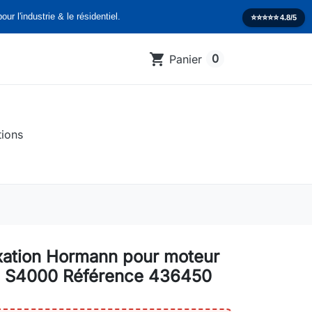
our l'industrie & le résidentiel.
⭐️⭐️⭐️⭐️⭐️
4.8/5
shopping_cart
0
Panier
tions
ixation Hormann pour moteur
c S4000 Référence 436450