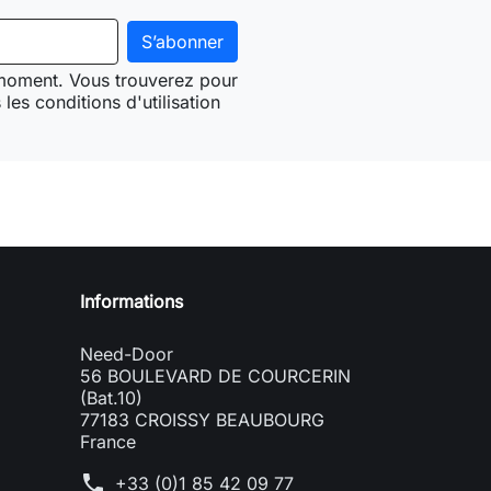
 moment. Vous trouverez pour
les conditions d'utilisation
Need-door
Informations
Need-Door
56 BOULEVARD DE COURCERIN
(Bat.10)
77183 CROISSY BEAUBOURG
France
phone
+33 (0)1 85 42 09 77