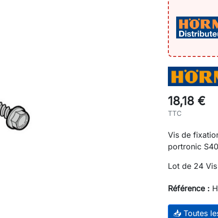
18,18 €
TTC
Vis de fixati
portronic S4
Lot de 24 Vis
Référence :
H
📥 Toutes l