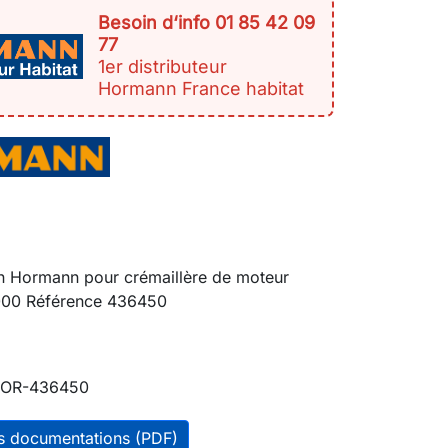
Besoin d‘info 01 85 42 09
77
1er distributeur
Hormann France habitat
on Hormann pour crémaillère de moteur
000 Référence 436450
OR-436450
es documentations (PDF)