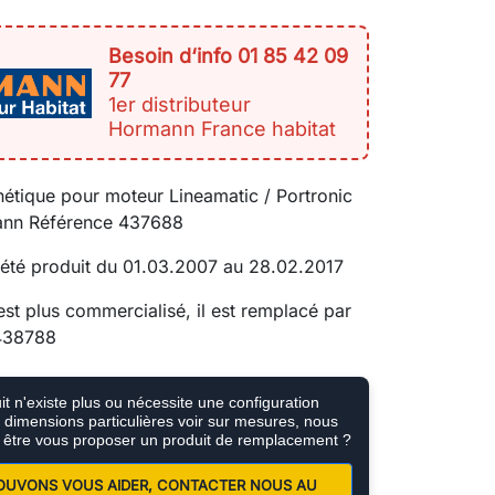
Besoin d‘info 01 85 42 09
77
1er distributeur
Hormann France habitat
étique pour moteur Lineamatic / Portronic
nn Référence 437688
 été produit du 01.03.2007 au 28.02.2017
est plus commercialisé, il est remplacé par
 438788
t n'existe plus ou nécessite une configuration
e, dimensions particulières voir sur mesures, nous
 être vous proposer un produit de remplacement ?
OUVONS VOUS AIDER, CONTACTER NOUS AU