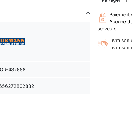
Partager
Paiement 
Aucune do
serveurs.
Livraison 
Livraison 
OR-437688
656272802882