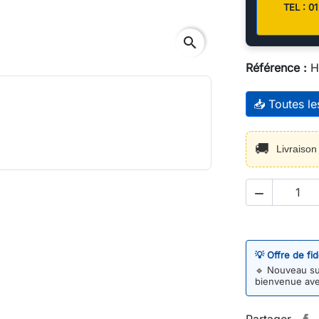
TEL : 
search
Référence :
H
📥 Toutes l
🚚
Livraiso

💡 Offre de fi
🔹
Nouveau sur
bienvenue av