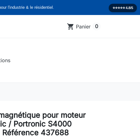
our l'industrie & le résidentiel.
⭐️⭐️⭐️⭐️⭐️
4.8/5
shopping_cart
0
Panier
tions
magnétique pour moteur
ic / Portronic S4000
 Référence 437688