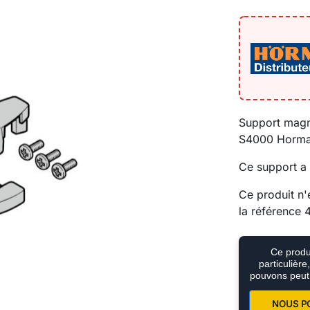
Support magn
S4000 Horma
Ce support a
Ce produit n'
la référence
Ce produi
particulièr
pouvons peut
NOUS P