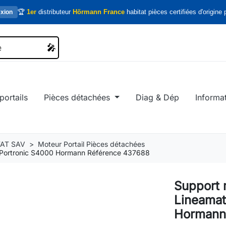
🏆
1er
distributeur
Hörmann France
habitat pièces certifiées d'origine p
xion
🎤
🎤
portails
Pièces détachées
Diag & Dép
Informa
AT SAV
Moteur Portail Pièces détachées
/ Portronic S4000 Hormann Référence 437688
Support 
Lineamat
Hormann