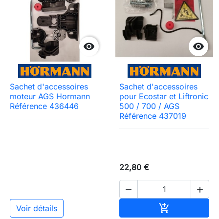


Sachet d'accessoires
Sachet d'accessoires
moteur AGS Hormann
pour Ecostar et Liftronic
Référence 436446
500 / 700 / AGS
Référence 437019
22,80 €


Ajouter au pa

Voir détails