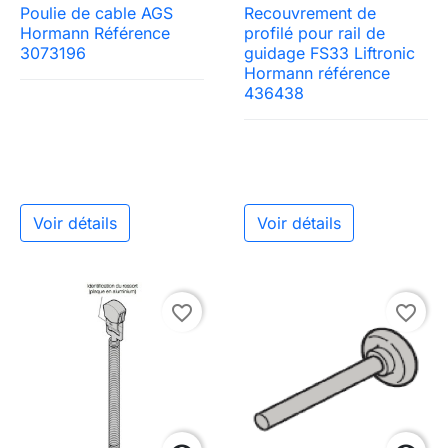
Poulie de cable AGS
Recouvrement de
Hormann Référence
profilé pour rail de
3073196
guidage FS33 Liftronic
Hormann référence
436438
Voir détails
Voir détails
favorite_border
favorite_border