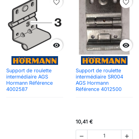
favorite_border
favorite_border


Support de roulette
Support de roulette
intermédiaire AGS
intermédiaire SR004
Hormann Référence
AGS Hormann
4002587
Référence 4012500
10,41 €

