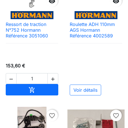


Ressort de traction
Roulette ADH 110mm
N°752 Hormann
AGS Hormann
Référence 3051060
Référence 4002589
153,60 €


Ajouter au panier

Voir détails
favorite_border
favorite_border