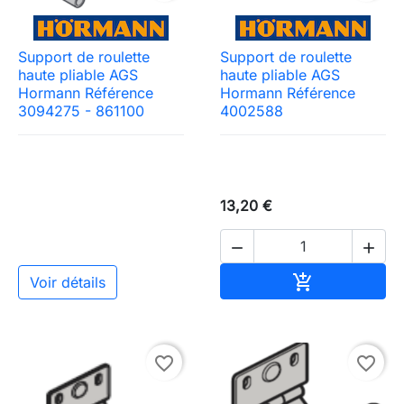
Support de roulette
Support de roulette
haute pliable AGS
haute pliable AGS
Hormann Référence
Hormann Référence
3094275 - 861100
4002588
13,20 €


Ajouter au pa

Voir détails
favorite_border
favorite_border