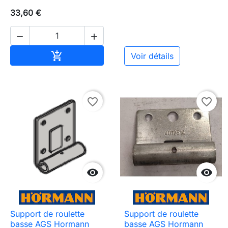
33,60 €


Ajouter au panier

Voir détails
favorite_border
favorite_border


Support de roulette
Support de roulette
basse AGS Hormann
basse AGS Hormann