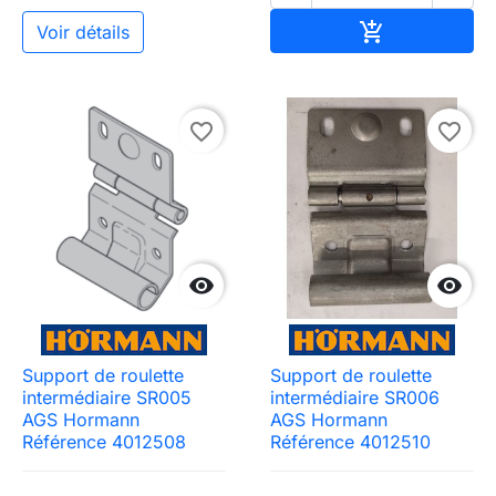
Ajouter au pa

Voir détails
favorite_border
favorite_border


Support de roulette
Support de roulette
intermédiaire SR005
intermédiaire SR006
AGS Hormann
AGS Hormann
Référence 4012508
Référence 4012510