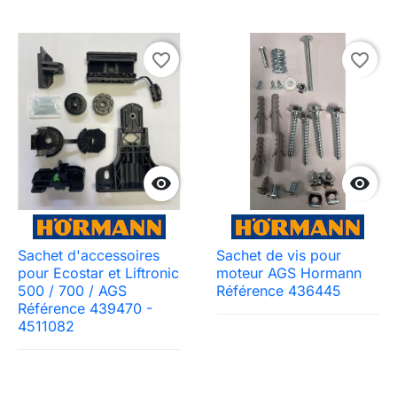
favorite_border
favorite_border


Sachet d'accessoires
Sachet de vis pour
pour Ecostar et Liftronic
moteur AGS Hormann
500 / 700 / AGS
Référence 436445
Référence 439470 -
4511082