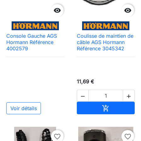


Console Gauche AGS
Coulisse de maintien de
Hormann Référence
câble AGS Hormann
4002579
Référence 3045342
11,69 €


Ajouter au pa

Voir détails
favorite_border
favorite_border