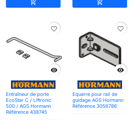
Ajouter au panier
Ajouter au pa


favorite_border
favorite_border


Entraîneur de porte
Equerre pour rail de
EcoStar C / Liftronic
guidage AGS Hormann
500 / AGS Hormann
Référence 3056786
Référence 438745