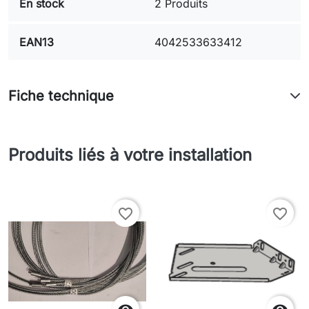
En stock
2 Produits
EAN13
4042533633412
Fiche technique
Produits liés à votre installation
favorite_border
favorite_border