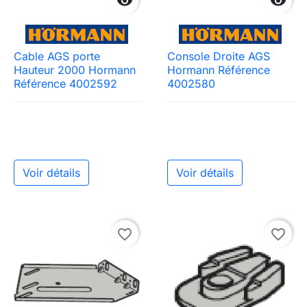


Cable AGS porte
Console Droite AGS
Hauteur 2000 Hormann
Hormann Référence
Référence 4002592
4002580
Voir détails
Voir détails
favorite_border
favorite_border