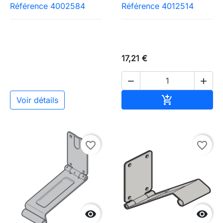
Référence 4002584
Référence 4012514
17,21 €


Ajouter au pa

Voir détails
favorite_border
favorite_border

