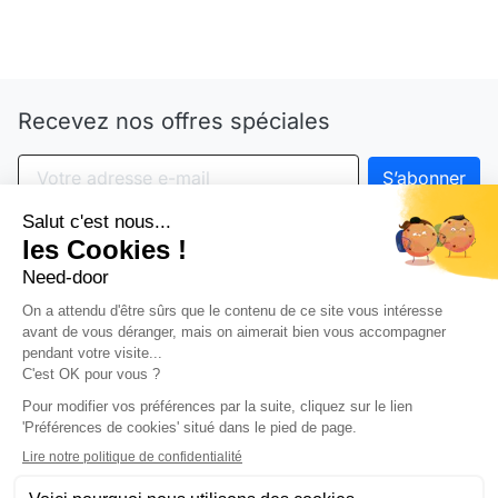
Need-door
Recevez nos offres spéciales
Vous pouvez vous désinscrire à tout moment. Vous
trouverez pour cela nos informations de contact dans
les conditions d'utilisation du site.
arrow_drop_down
Notre société
arrow_drop_down
Partenariat