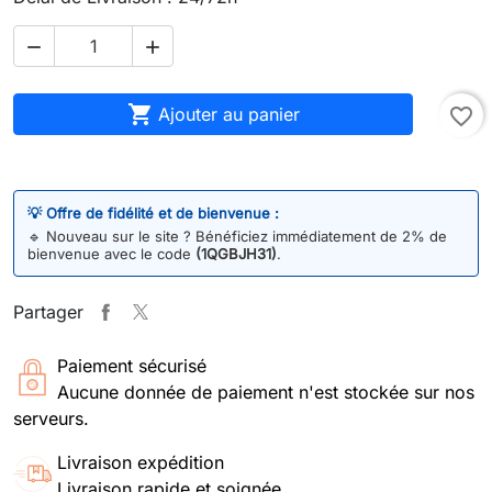



Ajouter au panier
favorite_border
💡 Offre de fidélité et de bienvenue :
🔹
Nouveau sur le site ? Bénéficiez immédiatement de 2% de
bienvenue avec le code
(1QGBJH31)
.
Partager
Paiement sécurisé
Aucune donnée de paiement n'est stockée sur nos
serveurs.
Livraison expédition
Livraison rapide et soignée