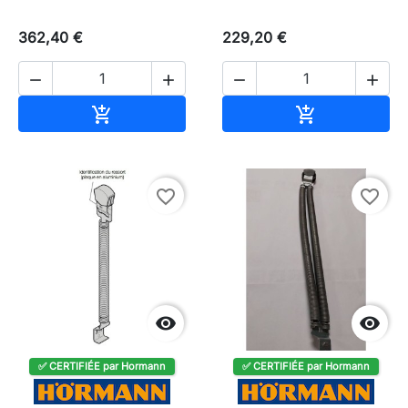
362,40 €
229,20 €




Ajouter au panier
Ajouter au pa


favorite_border
favorite_border


✅ CERTIFIÉE par Hormann
✅ CERTIFIÉE par Hormann