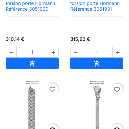
torsion porte Hormann
torsion porte Hormann
Référence 3051930
Référence 3051931
310,14 €
315,60 €




Ajouter au panier
Ajouter au pa


favorite_border
favorite_border