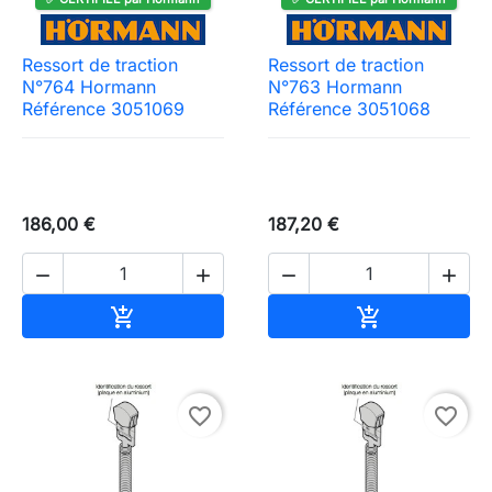
Ressort de traction
Ressort de traction
N°764 Hormann
N°763 Hormann
Référence 3051069
Référence 3051068
186,00 €
187,20 €




Ajouter au panier
Ajouter au pa


favorite_border
favorite_border