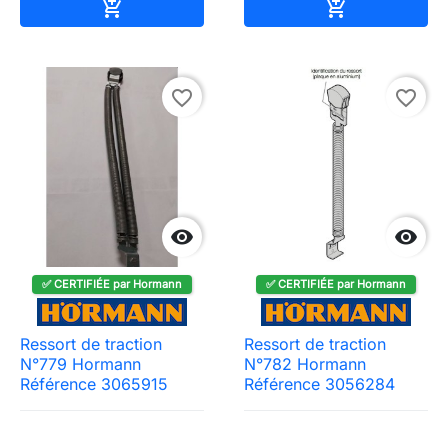
Ajouter au panier
Ajouter au pa


favorite_border
favorite_border


✅ CERTIFIÉE par Hormann
✅ CERTIFIÉE par Hormann
Ressort de traction
Ressort de traction
N°779 Hormann
N°782 Hormann
Référence 3065915
Référence 3056284