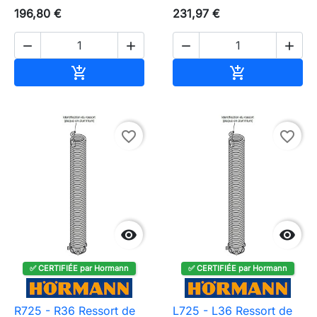
196,80 €
231,97 €




Ajouter au panier
Ajouter au pa


favorite_border
favorite_border


✅ CERTIFIÉE par Hormann
✅ CERTIFIÉE par Hormann
R725 - R36 Ressort de
L725 - L36 Ressort de