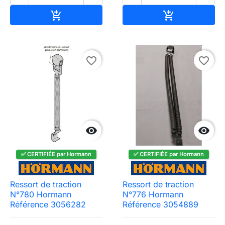
Ajouter au panier
Ajouter au pa


favorite_border
favorite_border


✅ CERTIFIÉE par Hormann
✅ CERTIFIÉE par Hormann
Ressort de traction
Ressort de traction
N°780 Hormann
N°776 Hormann
Référence 3056282
Référence 3054889