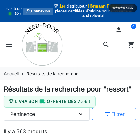
🏆
1er
distributeur
Hörmann France
habitat
⭐️⭐️⭐️⭐️⭐️
4.8/5
(visiteurs
pièces certifiées d'origine pour l'industrie &
Connexion
52
)
le résidentiel.
0

menu
search
shopping_cart
Accueil
Résultats de la recherche
Résultats de la recherche pour "ressort"

🏆 LIVRAISON
OFFERTE DÈS 75 € !
expand_more
filter_list
Pertinence
Filtrer
Il y a 563 produits.