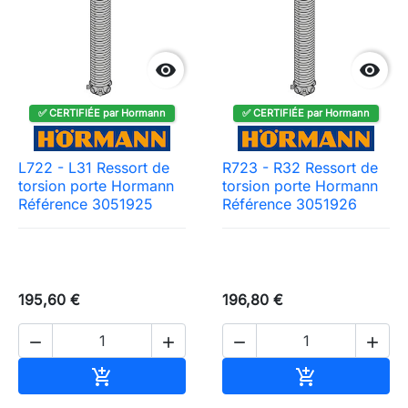


✅ CERTIFIÉE par Hormann
✅ CERTIFIÉE par Hormann
L722 - L31 Ressort de
R723 - R32 Ressort de
torsion porte Hormann
torsion porte Hormann
Référence 3051925
Référence 3051926
195,60 €
196,80 €




Ajouter au panier
Ajouter au pa

