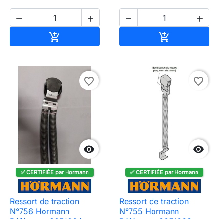




Ajouter au panier
Ajouter au pa


favorite_border
favorite_border


✅ CERTIFIÉE par Hormann
✅ CERTIFIÉE par Hormann
Ressort de traction
Ressort de traction
N°756 Hormann
N°755 Hormann