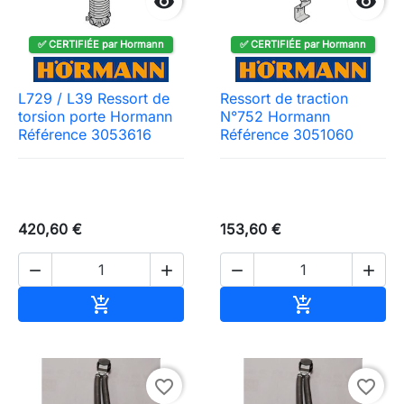


✅ CERTIFIÉE par Hormann
✅ CERTIFIÉE par Hormann
L729 / L39 Ressort de
Ressort de traction
torsion porte Hormann
N°752 Hormann
Référence 3053616
Référence 3051060
420,60 €
153,60 €




Ajouter au panier
Ajouter au pa


favorite_border
favorite_border