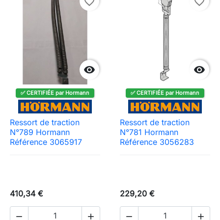
favorite_border
favorite_border


✅ CERTIFIÉE par Hormann
✅ CERTIFIÉE par Hormann
Ressort de traction
Ressort de traction
N°789 Hormann
N°781 Hormann
Référence 3065917
Référence 3056283
410,34 €
229,20 €



