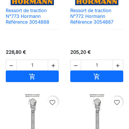
Ressort de traction
Ressort de traction
N°773 Hormann
N°772 Hormann
Référence 3054888
Référence 3054887
226,80 €
205,20 €




Ajouter au panier
Ajouter au pa


favorite_border
favorite_border