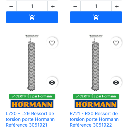




Ajouter au panier
Ajouter au pa


favorite_border
favorite_border


✅ CERTIFIÉE par Hormann
✅ CERTIFIÉE par Hormann
L720 - L29 Ressort de
R721 - R30 Ressort de
torsion porte Hormann
torsion porte Hormann
Référence 3051921
Référence 3051922