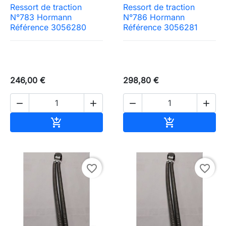
Ressort de traction
Ressort de traction
N°783 Hormann
N°786 Hormann
Référence 3056280
Référence 3056281
246,00 €
298,80 €




Ajouter au panier
Ajouter au pa


favorite_border
favorite_border