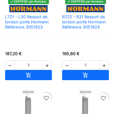
✅ CERTIFIÉE par Hormann
✅ CERTIFIÉE par Hormann
L721 - L30 Ressort de
R722 - R31 Ressort de
torsion porte Hormann
torsion porte Hormann
Référence 3051923
Référence 3051924
187,20 €
195,60 €




Ajouter au panier
Ajouter au pa


favorite_border
favorite_border