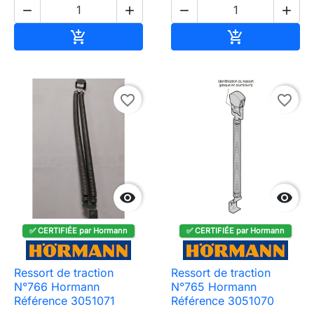




Ajouter au panier
Ajouter au pa


favorite_border
favorite_border


✅ CERTIFIÉE par Hormann
✅ CERTIFIÉE par Hormann
Ressort de traction
Ressort de traction
N°766 Hormann
N°765 Hormann
Référence 3051071
Référence 3051070