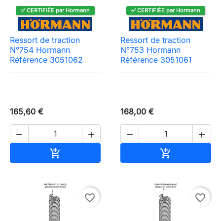
✅ CERTIFIÉE par Hormann
✅ CERTIFIÉE par Hormann
Ressort de traction
Ressort de traction
N°754 Hormann
N°753 Hormann
Référence 3051062
Référence 3051061
165,60 €
168,00 €




Ajouter au panier
Ajouter au pa


favorite_border
favorite_border