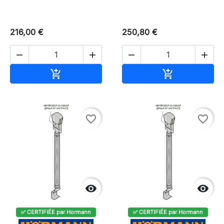
216,00 €
250,80 €




Ajouter au panier
Ajouter au pa


favorite_border
favorite_border


✅ CERTIFIÉE par Hormann
✅ CERTIFIÉE par Hormann